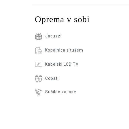
Oprema v sobi
Jacuzzi
Kopalnica s tušem
Kabelski LCD TV
Copati
Sušilec za lase
Soba po vašem okusu...