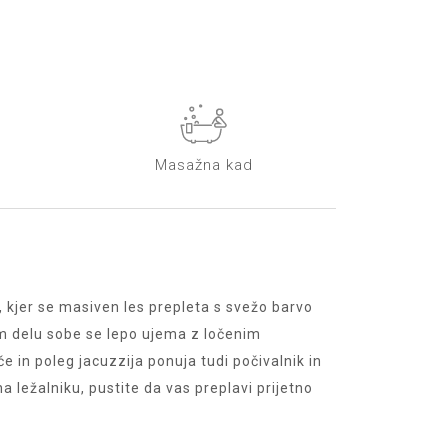
Masažna kad
 kjer se masiven les prepleta s svežo barvo
em delu sobe se lepo ujema z ločenim
e in poleg jacuzzija ponuja tudi počivalnik in
a ležalniku, pustite da vas preplavi prijetno