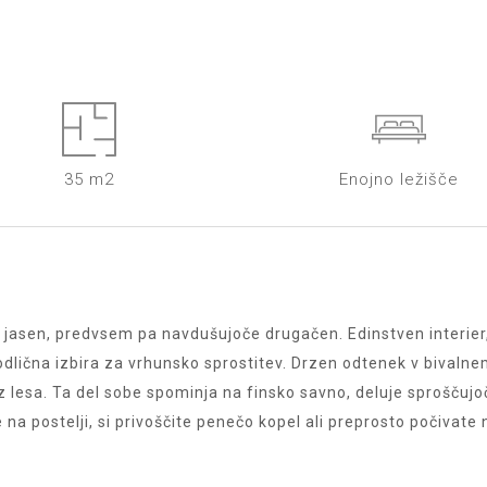
35 m2
Enojno ležišče
 jasen, predvsem pa navdušujoče drugačen. Edinstven interier,
odlična izbira za vrhunsko sprostitev. Drzen odtenek v bivaln
z lesa. Ta del sobe spominja na finsko savno, deluje sproščujoč
na postelji, si privoščite penečo kopel ali preprosto počivate n