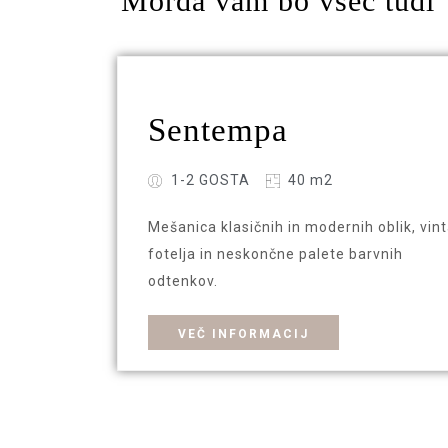
Morda vam bo všeč tudi
Sentempa
1-2 GOSTA
40 m2
Mešanica klasičnih in modernih oblik, vin
fotelja in neskončne palete barvnih
odtenkov.
VEČ INFORMACIJ