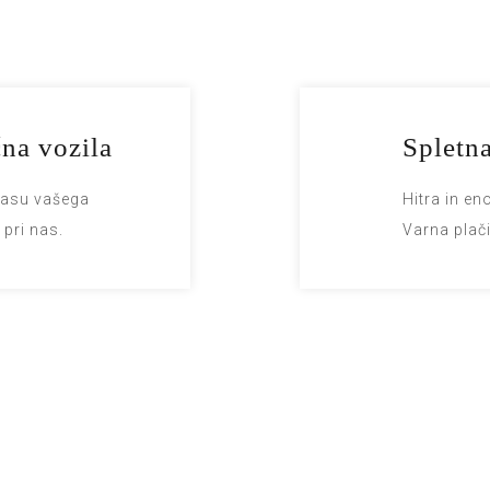
čna vozila
Spletna
 času vašega
Hitra in en
pri nas.
Varna plači