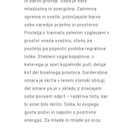
in barvit pristop. Soba je zato
mladostna in energična. Zanimiva
oprema in svetle, poživljajoče barve
sobo naredijo prijetno in prostorno.
Postelja s travnato zelenim vzglavjem v
prostor vnaša svežino, steno za
posteljo pa popestri podoba regratove
lučke. Stekleni vogal kopalnice, v
katerega je vpet kopalniški pult, deluje
kot del bivalnega prostora. Garderobna
omara je skrita v leseni stenski oblogi,
del omare pa je v skladu z značajem
sobe povsem odprt – razkriva tisto, kar
bi sicer bilo skrito. Soba, ki svojega
gosta poživi in napolni s pozitivno
energijo. Za mlade in mlade po srcu.