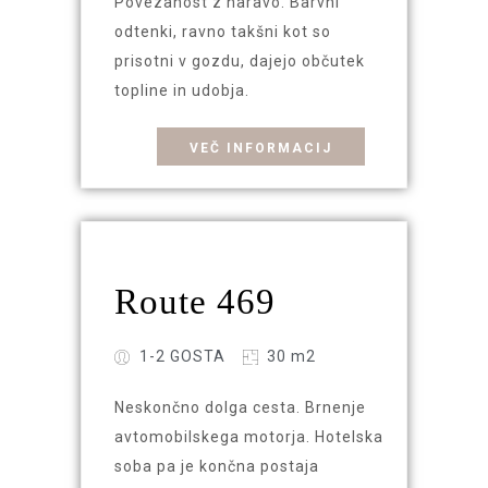
Povezanost z naravo. Barvni
odtenki, ravno takšni kot so
prisotni v gozdu, dajejo občutek
topline in udobja.
VEČ INFORMACIJ
Route 469
1-2 GOSTA
30 m2
Neskončno dolga cesta. Brnenje
avtomobilskega motorja. Hotelska
soba pa je končna postaja