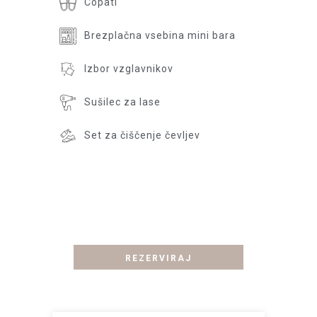
Copati
Brezplačna vsebina mini bara
Izbor vzglavnikov
Sušilec za lase
Set za čiščenje čevljev
Soba po vašem
okusu.....
REZERVIRAJ